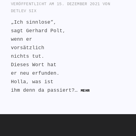
VERÖFFENTLICHT AM
15. DEZEMBER 2021
VON
DETLEV SIX
„Ich sinnlose“,
sagt Gerhard Polt,
wenn er
vorsätzlich
nichts tut.
Dieses Wort hat
er neu erfunden.
Holla, was ist
ihm denn da passiert?…
MEHR