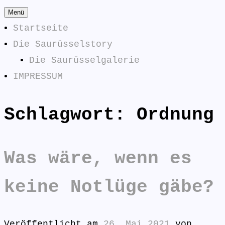
Zum
Menü
Inhalt
Startseite
springen
Die Saurüsselstory
Die Saurüsselgalerie
IMPRESSUM
Schlagwort:
Ordnung
Die
SAURÜSSELPHILOSOPHEN
Saurüsselphilosophen
antworten:
Was wäre, wenn es
keine Notlüge gäbe?
Veröffentlicht am
26. Mai 2021
von