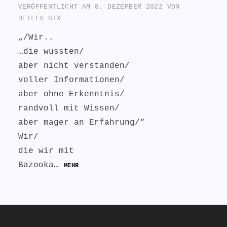
VERÖFFENTLICHT AM
8. DEZEMBER 2022
VON
DETLEV SIX
„/Wir..
…die wussten/
aber nicht verstanden/
voller Informationen/
aber ohne Erkenntnis/
randvoll mit Wissen/
aber mager an Erfahrung/“
Wir/
die wir mit
Bazooka…
MEHR