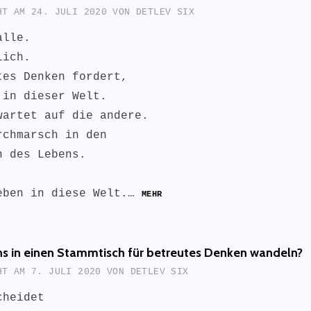
CHT AM
24. JULI 2020
VON
DETLEV SIX
alle.
lich.
tes Denken fordert,
 in dieser Welt.
wartet auf die andere.
rchmarsch in den
n des Lebens.
eben in diese Welt.…
MEHR
uns in einen Stammtisch für betreutes Denken wandeln?
CHT AM
7. JULI 2020
VON
DETLEV SIX
cheidet