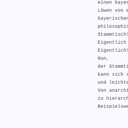
einen baye
Löwen von 
bayerische
philosophi
Stammtisch
Eigentlich
Eigentlich
Nun,
der Stammt
kann sich 
und leicht
Von anarch
zu hierarc
Beispiels