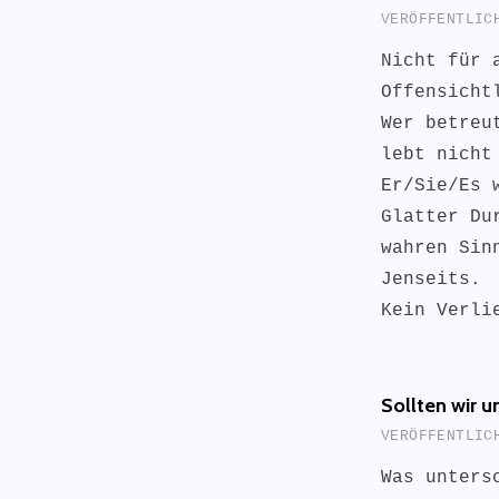
VERÖFFENTLI
Nicht für 
Offensicht
Wer betreu
lebt nicht
Er/Sie/Es 
Glatter Du
wahren Sin
Jenseits.
Kein Verli
Sollten wir 
VERÖFFENTLI
Was unters