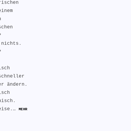
rischen
einem
n
schen
?
 nichts.
?
isch
schneller
er ändern.
isch
hisch.
weise.…
MEHR