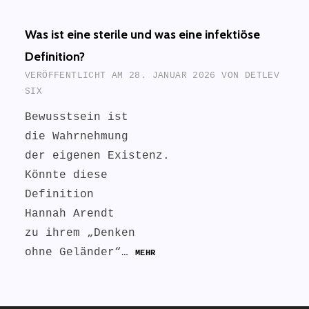
Was ist eine sterile und was eine infektiöse
Definition?
VERÖFFENTLICHT AM
28. JANUAR 2026
VON
DETLEV
SIX
Bewusstsein ist
die Wahrnehmung
der eigenen Existenz.
Könnte diese
Definition
Hannah Arendt
zu ihrem „Denken
ohne Geländer“…
MEHR