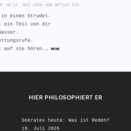
CHT AM
17. MAI 2018
VON
DETLEV SIX
 in einen Strudel.
t ein Teil von dir
Wasser.
ettungsrufe.
t auf sie hören.…
MEHR
L
HIER PHILOSOPHIERT ER
Sokrates heute: Was ist Reden?
19. Juli 2026