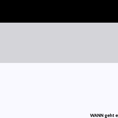
Zum
Inhalt
springen
SAURÜSSELPHILOSOPH
WANN geht e