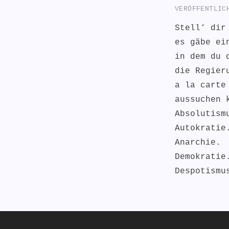
VERÖFFENTLI
Stell‘ dir
es gäbe ei
in dem du 
die Regier
a la carte
aussuchen 
Absolutism
Autokratie
Anarchie.
Demokratie
Despotism