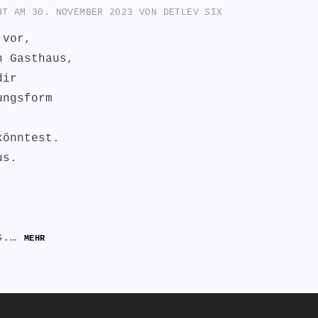
CHT AM
30. NOVEMBER 2023
VON
DETLEV SIX
 vor,
n Gasthaus,
dir
ungsform
könntest.
us.
.
.
us.…
MEHR