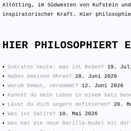
Altötting, im Südwesten von Kufstein und
inspiratorischer Kraft. Hier philosophie
HIER PHILOSOPHIERT E
Sokrates heute: Was ist Reden?
19. Jul
Haben Ameisen Ohren?
28. Juni 2026
Warum Demut, verdammt?
12. Juni 2026
Kannst du dein Leben in einem Satz bes
Lässt du dich ungern definieren?
20. M
Was ist Satire?
10. Mai 2026
Was hat die neue Barilla-Nudel mit der