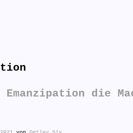
tion
n antworten:
 Emanzipation die Ma
2021
von
Detlev Six