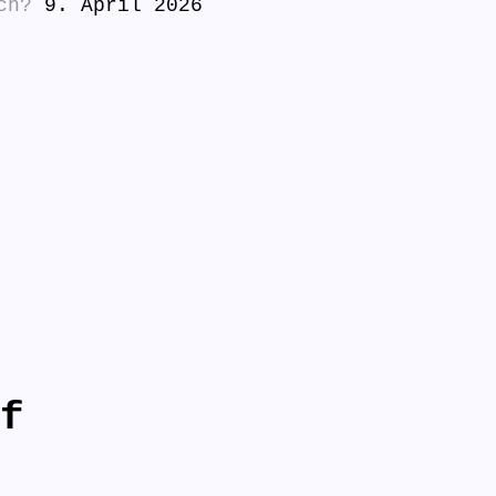
ch?
9. April 2026
f