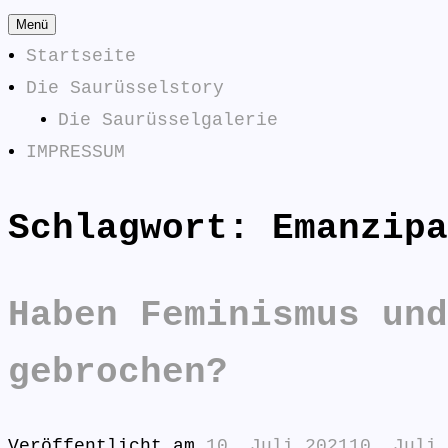
Zum
Menü
Inhalt
Startseite
springen
Die Saurüsselstory
Die Saurüsselgalerie
IMPRESSUM
Schlagwort:
Emanzipa
Die Saurüsselphilosophe
SAURÜSSELPHILOSOPHEN
Haben Feminismus und
gebrochen?
Veröffentlicht am
10. Juli 2021
10. Juli 