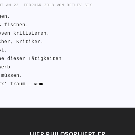
CHT AM
22. FEBRUAR 2018
VON
DETLEV SIX
gen.
s fischen.
ssen kritisieren.
cher, Kritiker.
st.
ne dieser Tätigkeiten
werb
 müssen.
rx‘ Traum.…
MEHR
L
HIER PHILOSOPHIERT ER