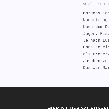
VERÖFFENTLI
Morgens ja
Nachmittag
Nach dem E
Jäger, Fis
Je nach Lu
Ohne je ei
als Broter
ausüben zu
Das war Ma
HIER IST DER SAURÜSSE