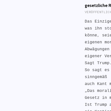
gesetzliche 
VERÖFFENTLI
Das Einzig
was ihn st
könne, sei
eigenen mo
Abwägungen
eigener Ve
Sagt Trump
So sagt es
sinngemäß
auch Kant 
„Das moral
Gesetz in 
Ist Trump 