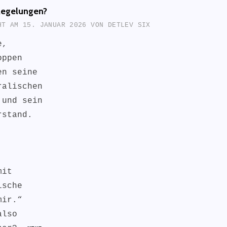
Regelungen?
CHT AM
15. JANUAR 2026
VON
DETLEV SIX
e,
oppen
en seine
ralischen
 und sein
rstand.
.
mit
ische
mir.“
also