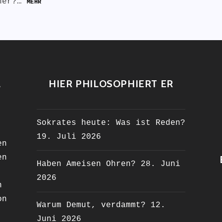
aner?…
MEHR
L
HIER PHILOSOPHIERT ER
Sokrates heute: Was ist Reden?
19. Juli 2026
en
en
Haben Ameisen Ohren?
28. Juni
2026
n
on
Warum Demut, verdammt?
12.
Juni 2026