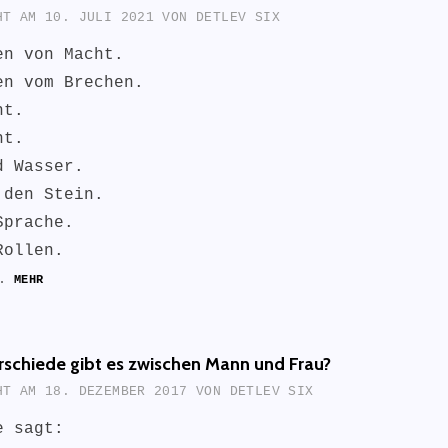
CHT AM
10. JULI 2021
VON
DETLEV SIX
en von Macht.
en vom Brechen.
ht.
ht.
d Wasser.
 den Stein.
Sprache.
Rollen.
 …
MEHR
schiede gibt es zwischen Mann und Frau?
CHT AM
18. DEZEMBER 2017
VON
DETLEV SIX
e sagt: