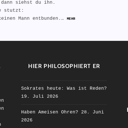
 dann siehst du ihn.
e stutzt:
keinen Mann entbunden.…
MEHR
L
HIER PHILOSOPHIERT ER
Sokrates heute: Was ist Reden?
19. Juli 2026
en
en
Haben Ameisen Ohren?
28. Juni
2026
n