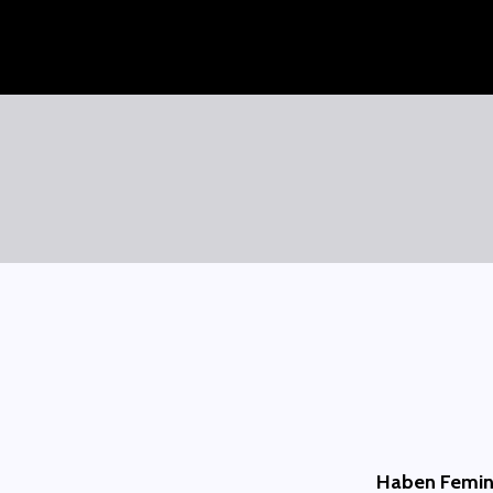
Zum
Inhalt
springen
SAURÜSSELPHILOSOPH
Haben Femin