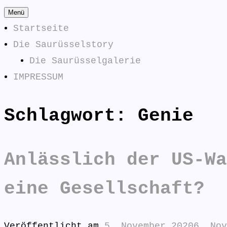
Zum
Menü
Inhalt
Startseite
springen
Die Saurüsselstory
Die Saurüsselgalerie
IMPRESSUM
Schlagwort:
Genie
Die Saurüsselphilosophe
SAURÜSSELPHILOSOPHEN
Anlässlich der US-Wa
eine Gesellschaft?
Veröffentlicht am
5. November 2020
6. Nov