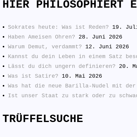
HIER PHILOSOPHIERT E
Sokrates heute: Was ist Reden?
19. Jul
Haben Ameisen Ohren?
28. Juni 2026
Warum Demut, verdammt?
12. Juni 2026
Kannst du dein Leben in einem Satz bes
Lässt du dich ungern definieren?
20. M
Was ist Satire?
10. Mai 2026
Was hat die neue Barilla-Nudel mit der
Ist unser Staat zu stark oder zu schwa
TRÜFFELSUCHE