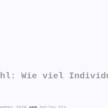
n antworten:
hl: Wie viel Individ
ember 2020
von
Detlev Six