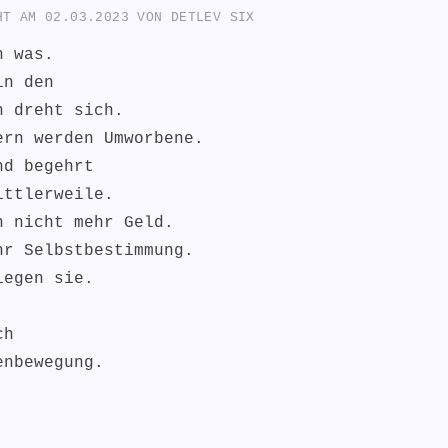
CHT AM
02.03.2023
VON
DETLEV SIX
h was.
in den
n dreht sich.
ern werden Umworbene.
nd begehrt
ittlerweile.
n nicht mehr Geld.
hr Selbstbestimmung.
iegen sie.
ch
enbewegung.