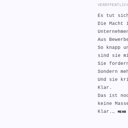
VERÖFFENTLI
Es tut sic
Die Macht 
Unternehme
Aus Bewerb
So knapp u
sind sie m
Sie forder
Sondern me
Und sie kr
Klar.
Das ist no
keine Mass
Klar.…
MEHR