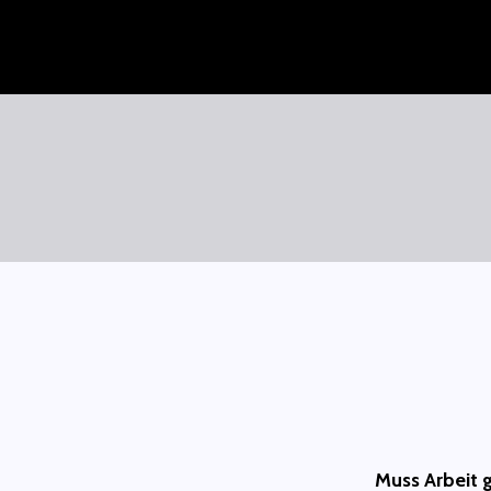
Zum
Inhalt
springen
SAURÜSSELPHILOSOPH
Muss Arbeit 