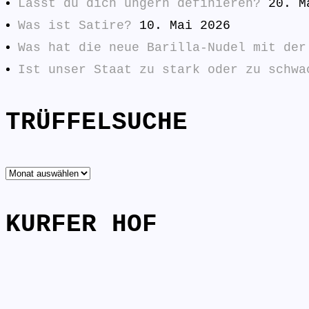
Lässt du dich ungern definieren?
20. M
Was ist Satire?
10. Mai 2026
Was hat die neue Barilla-Nudel mit der
Ist unser Staat zu stark oder zu schwa
TRÜFFELSUCHE
TRÜFFELSUCHE
KURFER HOF