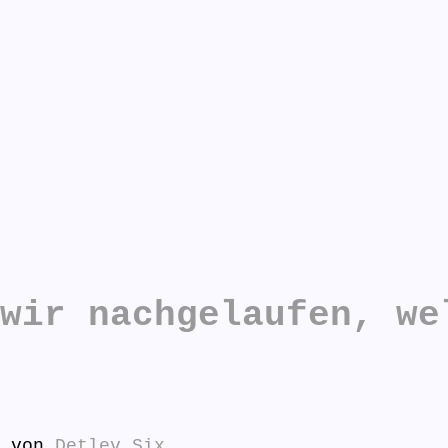
n antworten:
wir nachgelaufen, we
von
Detlev Six