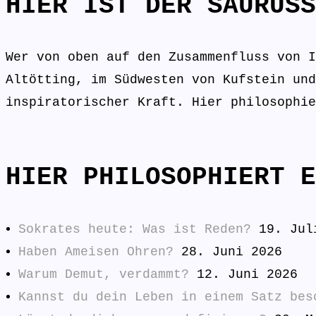
HIER IST DER SAURÜSS
Wer von oben auf den Zusammenfluss von I
Altötting, im Südwesten von Kufstein und
inspiratorischer Kraft. Hier philosophie
HIER PHILOSOPHIERT E
Sokrates heute: Was ist Reden?
19. Jul
Haben Ameisen Ohren?
28. Juni 2026
Warum Demut, verdammt?
12. Juni 2026
Kannst du dein Leben in einem Satz bes