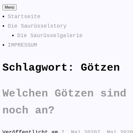
Zum
Menü
Inhalt
Startseite
springen
Die Saurüsselstory
Die Saurüsselgalerie
IMPRESSUM
Schlagwort:
Götzen
Die Saurüsselphilosophe
SAURÜSSELPHILOSOPHEN
Welchen Götzen sind 
noch an?
Veröffentlicht am
7. Mai 2020
7. Mai 2020