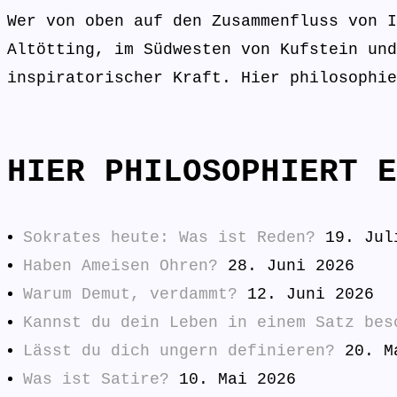
Wer von oben auf den Zusammenfluss von I
Altötting, im Südwesten von Kufstein und
inspiratorischer Kraft. Hier philosophie
HIER PHILOSOPHIERT E
Sokrates heute: Was ist Reden?
19. Jul
Haben Ameisen Ohren?
28. Juni 2026
Warum Demut, verdammt?
12. Juni 2026
Kannst du dein Leben in einem Satz bes
Lässt du dich ungern definieren?
20. M
Was ist Satire?
10. Mai 2026