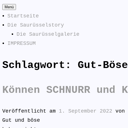
Zum
Menü
Inhalt
Startseite
springen
Die Saurüsselstory
Die Saurüsselgalerie
IMPRESSUM
Schlagwort:
Gut-Böse
Die Saurüsselphilosophe
SAURÜSSELPHILOSOPHEN
Können SCHNURR und K
Veröffentlicht am
1. September 2022
von
Gut und böse