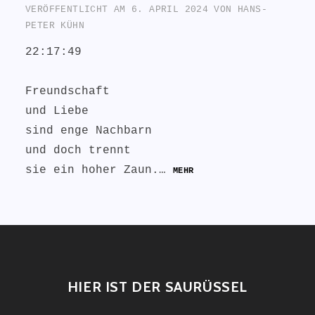
VERÖFFENTLICHT AM
6. APRIL 2024
VON
HANS-
PETER KÜHN
22:17:49
Freundschaft
und Liebe
sind enge Nachbarn
und doch trennt
sie ein hoher Zaun.…
MEHR
HIER IST DER SAURÜSSEL