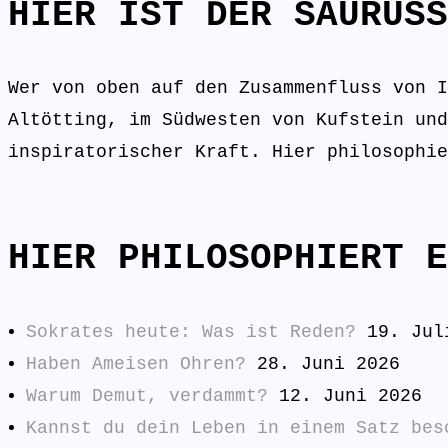
HIER IST DER SAURÜSS
Wer von oben auf den Zusammenfluss von I
Altötting, im Südwesten von Kufstein und
inspiratorischer Kraft. Hier philosophie
HIER PHILOSOPHIERT E
Sokrates heute: Was ist Reden?
19. Jul
Haben Ameisen Ohren?
28. Juni 2026
Warum Demut, verdammt?
12. Juni 2026
Kannst du dein Leben in einem Satz bes