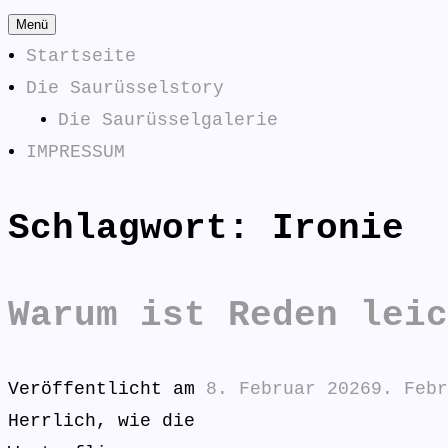
Zum
Menü
Inhalt
Startseite
springen
Die Saurüsselstory
Die Saurüsselgalerie
IMPRESSUM
Schlagwort:
Ironie
Die Saurüsselphilosophe
SAURÜSSELPHILOSOPHEN
Warum ist Reden leic
Veröffentlicht am
8. Februar 2026
9. Febr
Herrlich, wie die