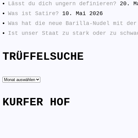
Lässt du dich ungern definieren?
20. M
Was ist Satire?
10. Mai 2026
Was hat die neue Barilla-Nudel mit der
Ist unser Staat zu stark oder zu schwa
TRÜFFELSUCHE
TRÜFFELSUCHE
KURFER HOF