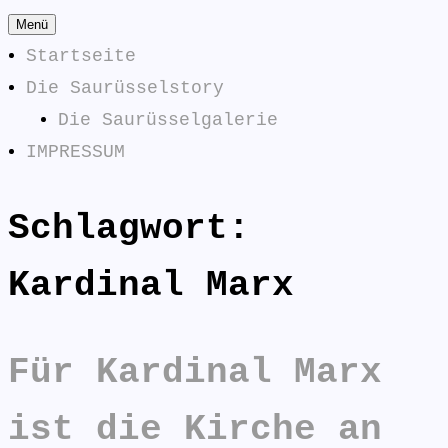
Zum
Menü
Inhalt
Startseite
springen
Die Saurüsselstory
Die Saurüsselgalerie
IMPRESSUM
Schlagwort:
Die
SAURÜSSELPHILOSOPHEN
Saurüsselphilosophen
Kardinal Marx
antworten:
Für Kardinal Marx
ist die Kirche an