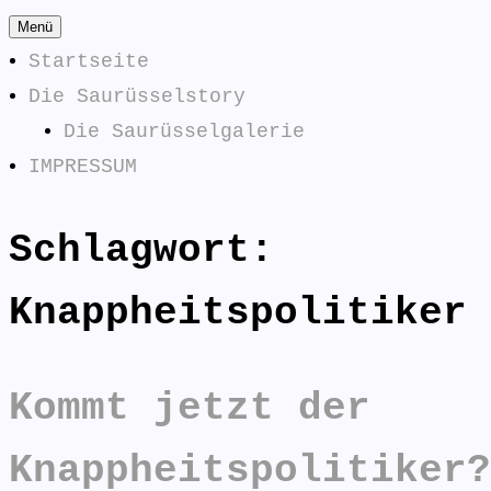
Zum
Menü
Inhalt
Startseite
springen
Die Saurüsselstory
Die Saurüsselgalerie
IMPRESSUM
Schlagwort:
Die
SAURÜSSELPHILOSOPHEN
Saurüsselphilosophen
Knappheitspolitiker
antworten:
Kommt jetzt der
Knappheitspolitiker?