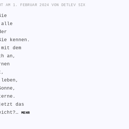
CHT AM
1. FEBRUAR 2024
VON
DETLEV SIX
Sie
 alle
der
Sie kennen.
 mit dem
ch an,
rnen
t,
 leben,
Sonne,
terne.
jetzt das
eicht?…
MEHR