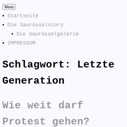
Zum
Menü
Inhalt
Startseite
springen
Die Saurüsselstory
Die Saurüsselgalerie
IMPRESSUM
Schlagwort:
Letzte
Die
SAURÜSSELPHILOSOPHEN
Saurüsselphilosophen
Generation
antworten:
Wie weit darf
Protest gehen?