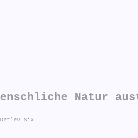
n antworten:
enschliche Natur aus
Detlev Six