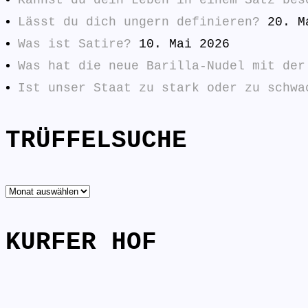
Lässt du dich ungern definieren?
20. M
Was ist Satire?
10. Mai 2026
Was hat die neue Barilla-Nudel mit der
Ist unser Staat zu stark oder zu schwa
TRÜFFELSUCHE
TRÜFFELSUCHE
KURFER HOF