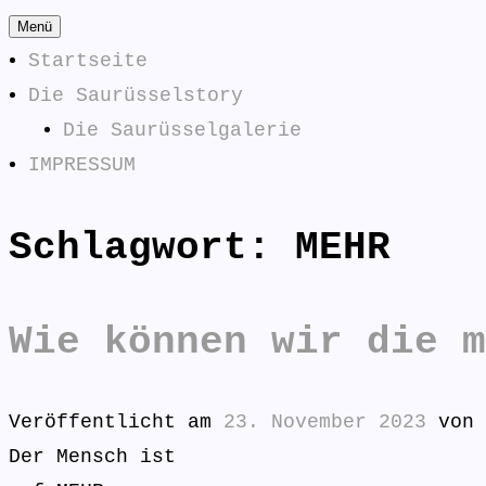
Zum
Menü
Inhalt
Startseite
springen
Die Saurüsselstory
Die Saurüsselgalerie
IMPRESSUM
Schlagwort:
MEHR
Die Saurüsselphilosophe
SAURÜSSELPHILOSOPHEN
Wie können wir die m
Veröffentlicht am
23. November 2023
von
Der Mensch ist