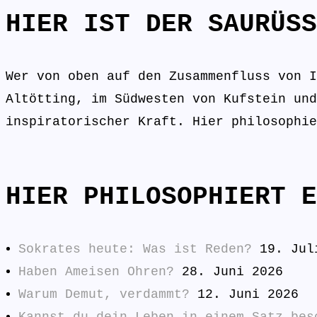
HIER IST DER SAURÜSS
Wer von oben auf den Zusammenfluss von I
Altötting, im Südwesten von Kufstein und
inspiratorischer Kraft. Hier philosophie
HIER PHILOSOPHIERT E
Sokrates heute: Was ist Reden?
19. Jul
Haben Ameisen Ohren?
28. Juni 2026
Warum Demut, verdammt?
12. Juni 2026
Kannst du dein Leben in einem Satz bes