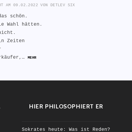
CHT AM
09.02.2022
VON
DETLEV SIX
das schön.
ie Wahl hätten.
nicht.
in Zeiten
r
rkäufer,…
MEHR
L
HIER PHILOSOPHIERT ER
Sokrates heute: Was ist Reden?