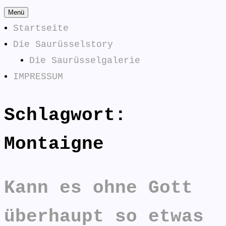
Zum
Menü
Inhalt
Startseite
springen
Die Saurüsselstory
Die Saurüsselgalerie
IMPRESSUM
Schlagwort:
Die
SAURÜSSELPHILOSOPHEN
Saurüsselphilosophen
Montaigne
antworten:
Kann es ohne Gott
überhaupt so etwas