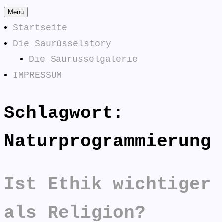
Zum
Menü
Inhalt
Startseite
springen
Die Saurüsselstory
Die Saurüsselgalerie
IMPRESSUM
Schlagwort:
Die
SAURÜSSELPHILOSOPHEN
Saurüsselphilosophen
Naturprogrammierung
antworten:
Ist Ethik wichtiger
als Religion?