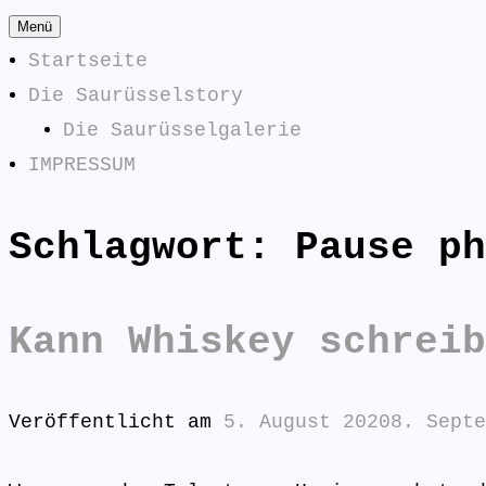
Zum
Menü
Inhalt
Startseite
springen
Die Saurüsselstory
Die Saurüsselgalerie
IMPRESSUM
Schlagwort:
Pause ph
Die Saurüsselphilosophe
SAURÜSSELPHILOSOPHEN
Kann Whiskey schreib
Veröffentlicht am
5. August 2020
8. Septe