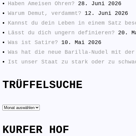
Haben Ameisen Ohren?
28. Juni 2026
Warum Demut, verdammt?
12. Juni 2026
Kannst du dein Leben in einem Satz bes
Lässt du dich ungern definieren?
20. M
Was ist Satire?
10. Mai 2026
Was hat die neue Barilla-Nudel mit der
Ist unser Staat zu stark oder zu schwa
TRÜFFELSUCHE
TRÜFFELSUCHE
KURFER HOF