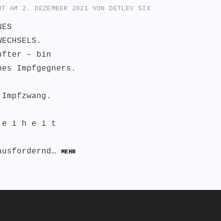
CHT AM
2. DEZEMBER 2021
VON
DETLEV SIX
NES
WECHSELS.
pfter – bin
nes Impfgegners.
 Impfzwang.
 e i h e i t
ausfordernd…
MEHR