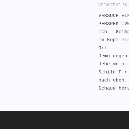
VERÖFFENTLI
VERSUCH EI
PERSPEKTIV
Ich – Geim
im Kopf ei
Ort:
Demo gegen
Hebe mein
Schild F r
nach oben.
Schaue her