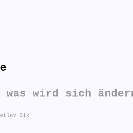
e
n antworten:
 was wird sich änder
etlev Six