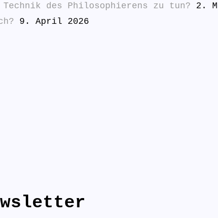
 Technik des Philosophierens zu tun?
2. M
ch?
9. April 2026
wsletter