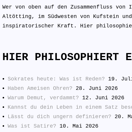
Wer von oben auf den Zusammenfluss von I
Altötting, im Südwesten von Kufstein und
inspiratorischer Kraft. Hier philosophie
HIER PHILOSOPHIERT E
Sokrates heute: Was ist Reden?
19. Jul
Haben Ameisen Ohren?
28. Juni 2026
Warum Demut, verdammt?
12. Juni 2026
Kannst du dein Leben in einem Satz bes
Lässt du dich ungern definieren?
20. M
Was ist Satire?
10. Mai 2026