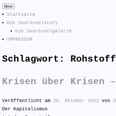
Zum
Menü
Inhalt
Startseite
springen
Die Saurüsselstory
Die Saurüsselgalerie
IMPRESSUM
Schlagwort:
Rohstoff
Die Saurüsselphilosophe
SAURÜSSELPHILOSOPHEN
Krisen über Krisen –
Veröffentlicht am
20. Oktober 2022
von
D
Der Kapitalismus