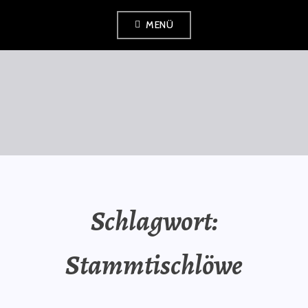
Zum
MENÜ
Inhalt
springen
SAURÜSSELPHILOSOPH
Schlagwort:
Stammtischlöwe