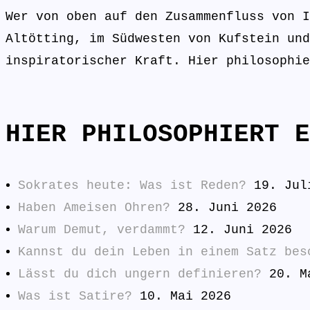
Wer von oben auf den Zusammenfluss von I
Altötting, im Südwesten von Kufstein und
inspiratorischer Kraft. Hier philosophie
HIER PHILOSOPHIERT E
Sokrates heute: Was ist Reden?
19. Jul
Haben Ameisen Ohren?
28. Juni 2026
Warum Demut, verdammt?
12. Juni 2026
Kannst du dein Leben in einem Satz bes
Lässt du dich ungern definieren?
20. M
Was ist Satire?
10. Mai 2026