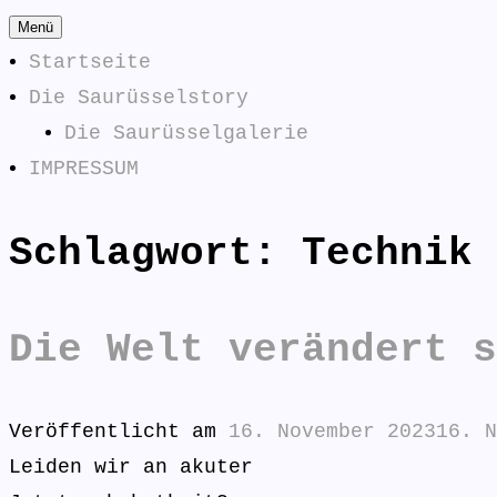
Zum
Menü
Inhalt
Startseite
springen
Die Saurüsselstory
Die Saurüsselgalerie
IMPRESSUM
Schlagwort:
Technik
Die Saurüsselphilosophe
SAURÜSSELPHILOSOPHEN
Die Welt verändert s
Veröffentlicht am
16. November 2023
16. N
Leiden wir an akuter