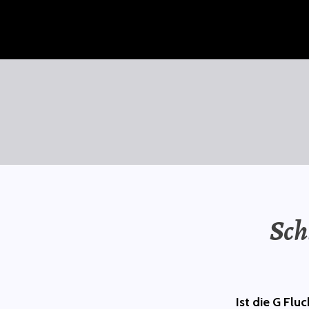
Zum
Inhalt
springen
SAURÜSSELPHILOSOPH
Sch
Ist die G Flu