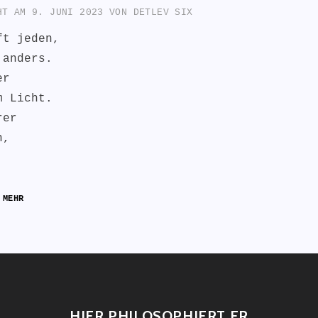
CHT AM
9. JUNI 2023
VON
DETLEV SIX
ft jeden,
 anders.
er
m Licht.
rer
n,
…
MEHR
L
HIER PHILOSOPHIERT ER