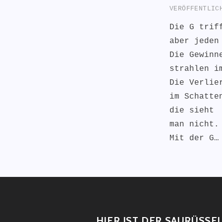
VERÖFFENTLI
Die G trif
aber jeden
Die Gewinn
strahlen i
Die Verlie
im Schatte
die sieht
man nicht.
Mit der G
HIER IST DER SAURÜSSE