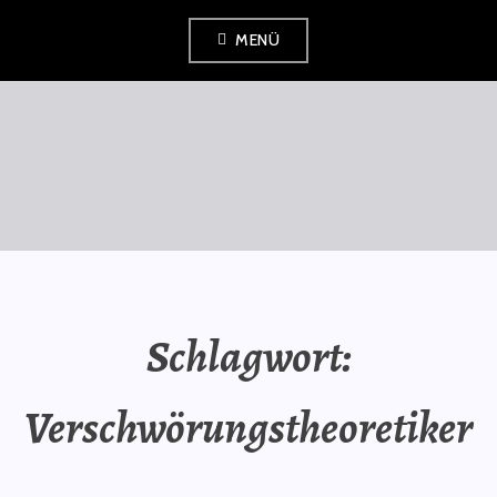
Zum
MENÜ
Inhalt
springen
SAURÜSSELPHILOSOPH
Schlagwort:
Verschwörungstheoretiker