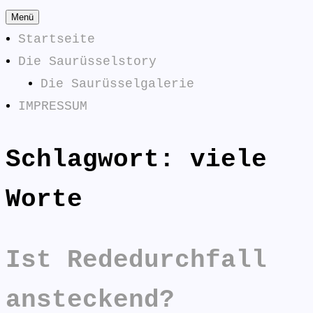
Zum
Menü
Inhalt
Startseite
springen
Die Saurüsselstory
Die Saurüsselgalerie
IMPRESSUM
Schlagwort:
viele
Die
SAURÜSSELPHILOSOPHEN
Saurüsselphilosophen
Worte
antworten:
Ist Rededurchfall
ansteckend?