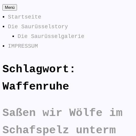
Zum
Menü
Inhalt
Startseite
springen
Die Saurüsselstory
Die Saurüsselgalerie
IMPRESSUM
Schlagwort:
Die
SAURÜSSELPHILOSOPHEN
Saurüsselphilosophen
Waffenruhe
antworten:
Saßen wir Wölfe im
Schafspelz unterm