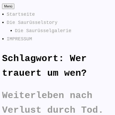
Zum
Menü
Inhalt
Startseite
springen
Die Saurüsselstory
Die Saurüsselgalerie
IMPRESSUM
Schlagwort:
Wer
Die
SAURÜSSELPHILOSOPHEN
Saurüsselphilosophen
trauert um wen?
antworten:
Weiterleben nach
Verlust durch Tod.