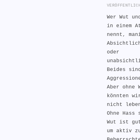
VERÖFFENTLI
Wer Wut un
in einem A
nennt, man
Absichtlic
oder
unabsichtl
Beides sin
Aggression
Aber ohne 
könnten wi
nicht lebe
Ohne Hass 
Wut ist gu
um aktiv z
Beherrscht