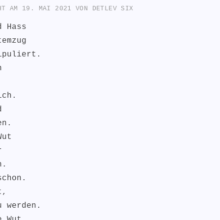
CHT AM
19. MAI 2021
VON
DETLEV SIX
d Hass
temzug
ipuliert.
h
ich.
d
en.
Wut
r
n.
schon.
t,
u werden.
e Wut.