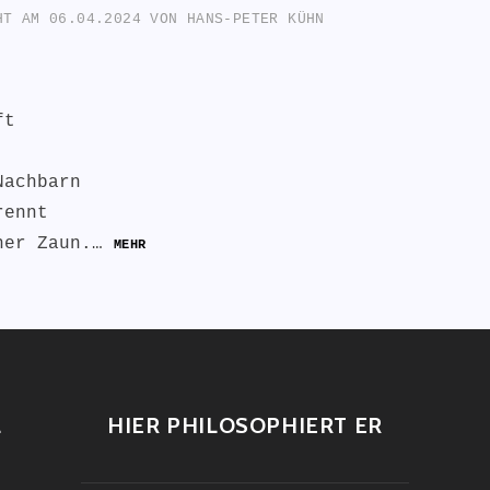
CHT AM
06.04.2024
VON
HANS-PETER KÜHN
ft
Nachbarn
rennt
her Zaun.…
MEHR
L
HIER PHILOSOPHIERT ER