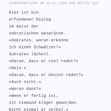
VERÖFFENTLICHT AM
19.07.2026
VON
DETLEV SIX
Dies ist ein
erfundener Dialog
im Geist der
sokratischen Gespräche.
»Sokrates, woran erkenne
ich einen Schwätzer?«
Sokrates lächelt.
»Daran, dass er viel redet?«
»Nein.«
»Daran, dass er Unsinn redet?«
»Auch nicht.«
»Woran dann?«
»Wenn er fertig ist,
ist niemand klüger geworden.
Nicht einmal er selbst.«