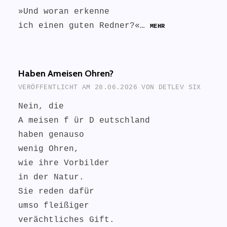
»Und woran erkenne
ich einen guten Redner?«…
MEHR
Haben Ameisen Ohren?
VERÖFFENTLICHT AM
28.06.2026
VON
DETLEV SIX
Nein, die
A meisen f ür D eutschland
haben genauso
wenig Ohren,
wie ihre Vorbilder
in der Natur.
Sie reden dafür
umso fleißiger
verächtliches Gift.