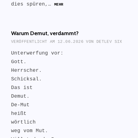
dies spüren,…
MEHR
Warum Demut, verdammt?
VERÖFFENTLICHT AM
12.06.2026
VON
DETLEV SIX
Unterwerfung vor:
Gott.
Herrscher.
Schicksal.
Das ist
Demut.
De-Mut
heißt
wörtlich
weg vom Mut.