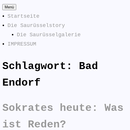
Zum
Menü
Inhalt
Startseite
springen
Die Saurüsselstory
Die Saurüsselgalerie
IMPRESSUM
Schlagwort:
Bad
Die
SAURÜSSELPHILOSOPHEN
Saurüsselphilosophen
Endorf
antworten:
Sokrates heute: Was
ist Reden?